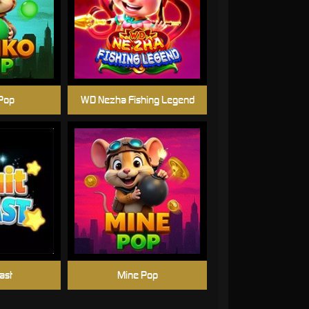
 Pop
WD Nezha Fishing Legend
last
Mine Pop