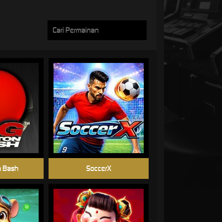
n Bash
SoccerX