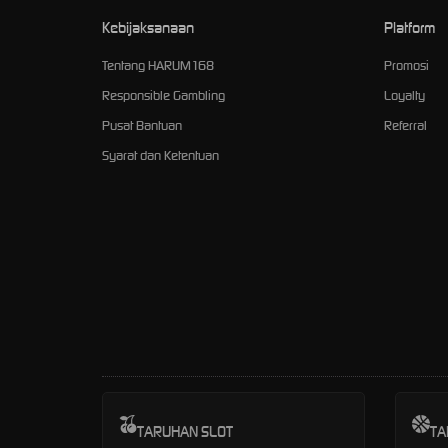
Kebijaksanaan
Platform
Tentang HARUM168
Promosi
Responsible Gambling
Loyalty
Pusat Bantuan
Referral
Syarat dan Ketentuan
TARUHAN SLOT
TA