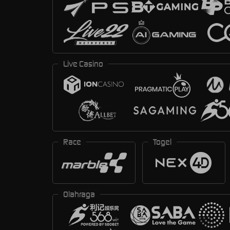
Live Casino
Race
Togel
Olahraga