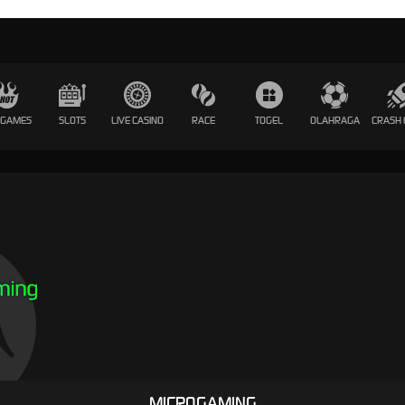
by**bs Berhasil Withdraw Rp 935.000,00
 GAMES
SLOTS
LIVE CASINO
RACE
TOGEL
OLAHRAGA
CRASH
MICROGAMING