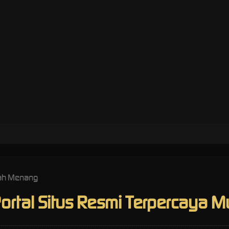
dah Menang
ortal Situs Resmi Terpercaya