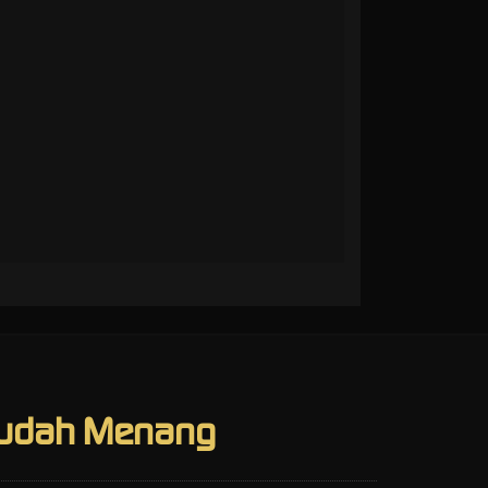
 Mudah Menang