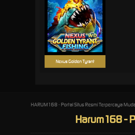
Nexus Golden Tyrant
HARUM168 - Portal Situs Resmi Terpercaya Mu
Harum168 -
P