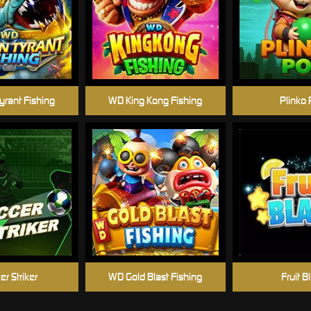
yrant Fishing
WD King Kong Fishing
Plinko
er Striker
WD Gold Blast Fishing
Fruit B