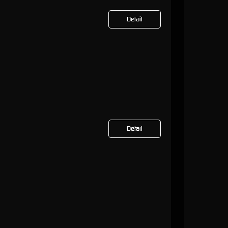
Detail
Detail