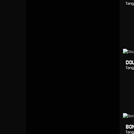
Tang
DOU
Tang
BON
Tang