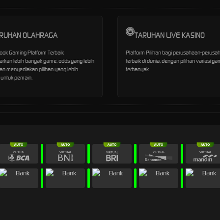
RUHAN OLAHRAGA
TARUHAN LIVE KASINO
ook Gaming Platform Terbaik
Platform Pilihan bagi perusahaan-perusa
kan lebih banyak game, odds yang lebih
terbaik di dunia, dengan pilihan variasi g
 dan menyediakan pilihan yang lebih
terbanyak
untuk pemain.