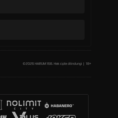
©2026 HARUM168. Hak cipta dilindungi | 18+