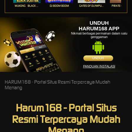
WUKONG - BLACK SCATTER
DJ BOOM BOOM
GATES OF OLYMPUS 1000
PIRATE QUEST 1
UNDUH
HARUM168 APP
Nikmati berbagai permainan dalam satu
genggaman
UNDUH
PANDUAN INSTALASI
HARUM168 - Portal Situs Resmi Terpercaya Mudah
Menang
Harum168 -
Portal Situs
Resmi Terpercaya Mudah
Menang