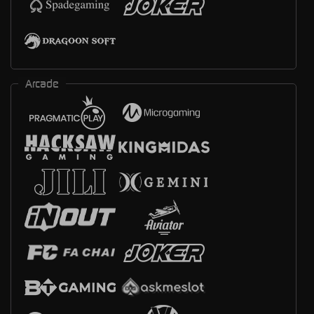
Arcade