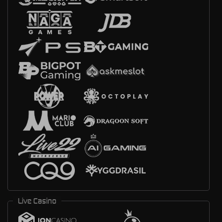
Live Casino