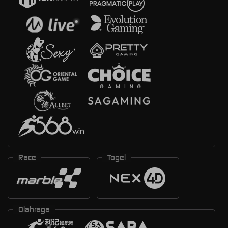
Race
Togel
Olahraga