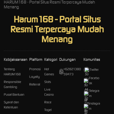
HARUM168 - Portal Situs Resmi Terpercaya Mudah
Menang
Harum168 -
Portal Situs
Resmi Terpercaya Mudah
Menang
Kebijaksanaan
Platform
Kategori
Dukungan
Komunitas
Tentang
Promosi
Hot
+62821380
Twitter
HARUM168
Games
59473
Loyalty
Facebo
Responsible
Slots
ok
Referral
Gambling
Live
Telegra
Pusat Bantuan
Casino
m
Syarat dan
Race
Instagra
Ketentuan
m
Togel