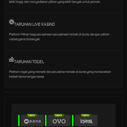
lebih tinggi, dan menyediakan pilihan yang lebih banyak untuk pemain.
TARUHAN LIVE KASINO
Platform Pilihan bagi perusahaan-perusahaan terbaik di dunia, dengan pilihan
variasi game terbanyak
TARUHAN TOGEL
Platform togel yang menarik dari perusahan terbaik di dunia yang menawarkan
hadiah kemenangan besar