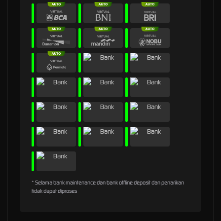
* Selama bank maintenance dan bank offline deposit dan penarikan
tidak dapat diproses